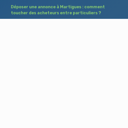
Déposer une annonce à Martigues : comment
toucher des acheteurs entre particuliers ?
Comment acheter un bien à Istres grâce à
une annonce de recherche ?
Déposer une annonce immobilière à Salon-
de-Provence : vendre ou acheter sans agence
Besoin d'aide ?
Blog
Accueil
Contact
Mentions légales