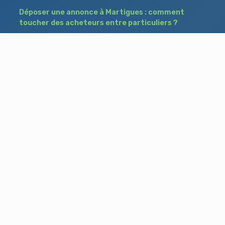
Déposer une annonce à Martigues : comment
toucher des acheteurs entre particuliers ?
Comment acheter un bien à Istres grâce à
une annonce de recherche ?
Déposer une annonce immobilière à Salon-
de-Provence : vendre ou acheter sans agence
Besoin d'aide ?
Blog
Accueil
Contact
Mentions légales