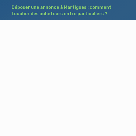
Déposer une annonce à Martigues : comment
toucher des acheteurs entre particuliers ?
Comment acheter un bien à Istres grâce à
une annonce de recherche ?
Déposer une annonce immobilière à Salon-
de-Provence : vendre ou acheter sans agence
Besoin d'aide ?
Blog
Accueil
Contact
Mentions légales