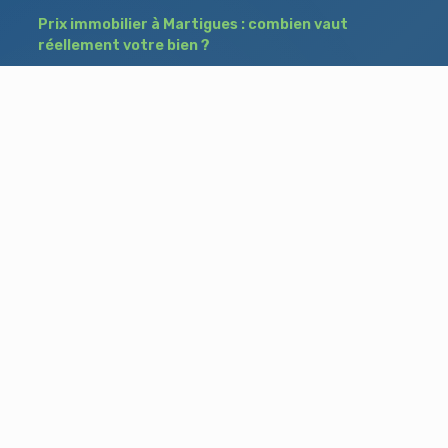
Prix immobilier à Martigues : combien vaut
réellement votre bien ?
Déposer une annonce à Martigues : comment
toucher des acheteurs entre particuliers ?
Comment acheter un bien à Istres grâce à
une annonce de recherche ?
Besoin d'aide ?
Blog
Accueil
Contact
Mentions légales