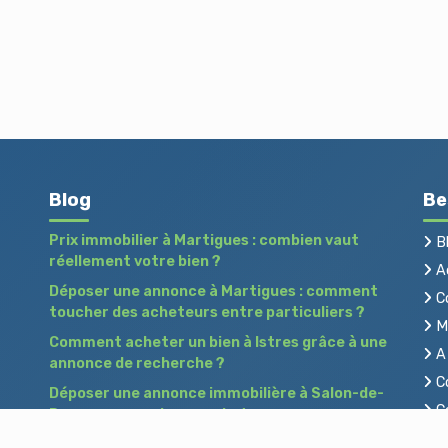
Blog
Be
Prix immobilier à Martigues : combien vaut
B
réellement votre bien ?
Ac
Déposer une annonce à Martigues : comment
C
toucher des acheteurs entre particuliers ?
Me
Comment acheter un bien à Istres grâce à une
A 
annonce de recherche ?
Co
Déposer une annonce immobilière à Salon-de-
Co
Provence : vendre ou acheter sans agence
Pr