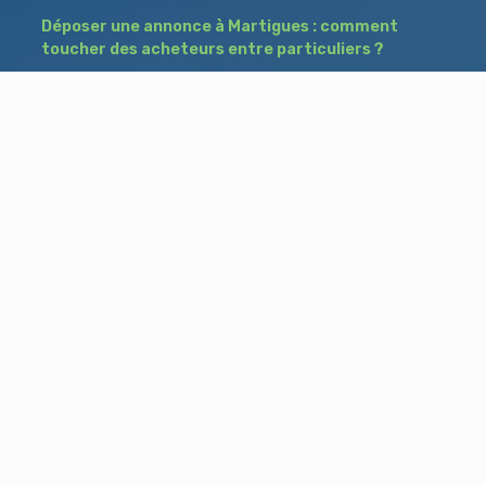
Déposer une annonce à Martigues : comment
toucher des acheteurs entre particuliers ?
Comment acheter un bien à Istres grâce à
une annonce de recherche ?
Déposer une annonce immobilière à Salon-
de-Provence : vendre ou acheter sans agence
Besoin d'aide ?
Blog
Accueil
Contact
Mentions légales