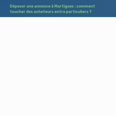
Déposer une annonce à Martigues : comment
toucher des acheteurs entre particuliers ?
Comment acheter un bien à Istres grâce à
une annonce de recherche ?
Déposer une annonce immobilière à Salon-
de-Provence : vendre ou acheter sans agence
Besoin d'aide ?
Blog
Accueil
Contact
Mentions légales