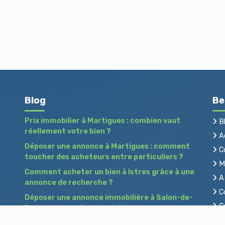
Blog
Be
Prix immobilier à Martigues : combien vaut
B
réellement votre bien ?
Ac
Déposer une annonce à Martigues : comment
C
toucher des acheteurs entre particuliers ?
Me
Comment acheter un bien à Istres grâce à une
A 
annonce de recherche ?
Co
Déposer une annonce immobilière à Salon-de-
Co
Provence : vendre ou acheter sans agence
Pr