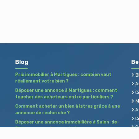
Blog
Be
Prix immobilier à Martigues : combien vaut
B
réellement votre bien ?
Ac
Déposer une annonce à Martigues : comment
C
toucher des acheteurs entre particuliers ?
Me
Comment acheter un bien à Istres grâce à une
A 
annonce de recherche ?
Co
Déposer une annonce immobilière à Salon-de-
Co
Provence : vendre ou acheter sans agence
Pr