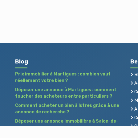
Blog
Be
Prix immobilier à Martigues : combien vaut
B
réellement votre bien ?
Ac
Déposer une annonce à Martigues : comment
C
toucher des acheteurs entre particuliers ?
Me
Comment acheter un bien à Istres grâce à une
A 
annonce de recherche ?
Co
Déposer une annonce immobilière à Salon-de-
Co
Provence : vendre ou acheter sans agence
Pr