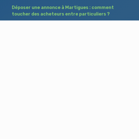
Déposer une annonce à Martigues : comment
toucher des acheteurs entre particuliers ?
Comment acheter un bien à Istres grâce à
une annonce de recherche ?
Déposer une annonce immobilière à Salon-
de-Provence : vendre ou acheter sans agence
Besoin d'aide ?
Blog
Accueil
Contact
Mentions légales