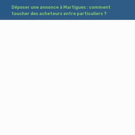
Déposer une annonce à Martigues : comment
toucher des acheteurs entre particuliers ?
Comment acheter un bien à Istres grâce à
une annonce de recherche ?
Déposer une annonce immobilière à Salon-
de-Provence : vendre ou acheter sans agence
Besoin d'aide ?
Blog
Accueil
Contact
Mentions légales