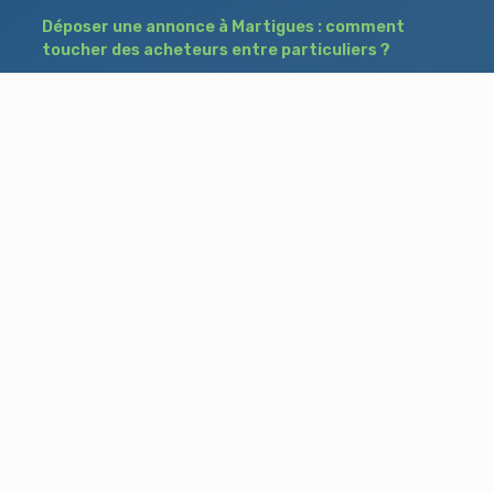
Déposer une annonce à Martigues : comment
toucher des acheteurs entre particuliers ?
Comment acheter un bien à Istres grâce à
une annonce de recherche ?
Déposer une annonce immobilière à Salon-
de-Provence : vendre ou acheter sans agence
Besoin d'aide ?
Blog
Accueil
Contact
Mentions légales