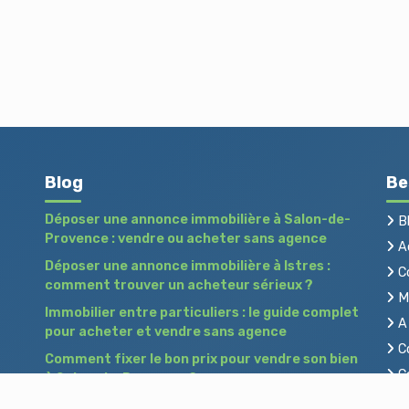
Blog
Be
Déposer une annonce immobilière à Salon-de-
B
Provence : vendre ou acheter sans agence
Ac
Déposer une annonce immobilière à Istres :
C
comment trouver un acheteur sérieux ?
Me
Immobilier entre particuliers : le guide complet
A 
pour acheter et vendre sans agence
Co
Comment fixer le bon prix pour vendre son bien
Co
à Salon-de-Provence ?
Pr