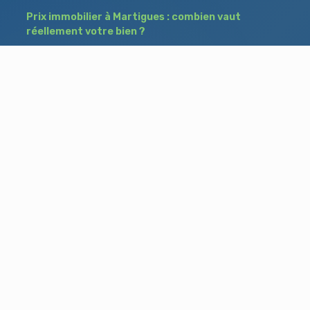
Prix immobilier à Martigues : combien vaut
réellement votre bien ?
Déposer une annonce à Martigues : comment
toucher des acheteurs entre particuliers ?
Comment acheter un bien à Istres grâce à
une annonce de recherche ?
Besoin d'aide ?
Blog
Accueil
Contact
Mentions légales