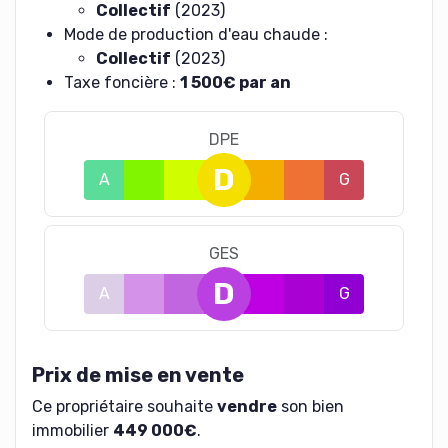
Collectif
(2023)
Mode de production d'eau chaude :
Collectif
(2023)
Taxe foncière :
1 500€ par an
DPE
D
A
B
C
E
F
G
GES
D
A
B
C
E
F
G
Prix de mise en vente
Ce propriétaire souhaite
vendre
son bien
immobilier
449 000€
.