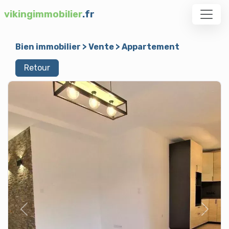
vikingimmobilier
.fr
Bien immobilier
>
Vente
>
Appartement
Retour
Previous
Next