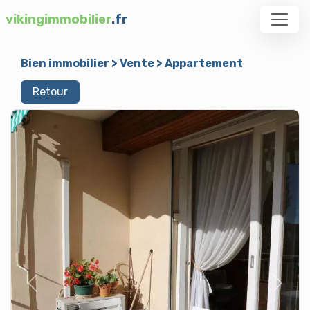
vikingimmobilier
.fr
Bien immobilier
>
Vente
>
Appartement
Retour
Previous
Next