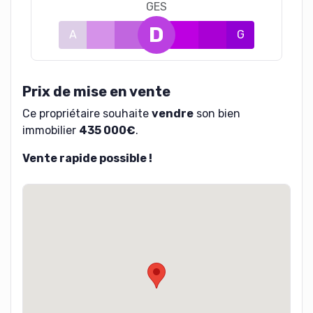
GES
D
A
B
C
E
F
G
Prix de mise en vente
Ce propriétaire souhaite
vendre
son bien
immobilier
435 000€
.
Vente rapide possible !