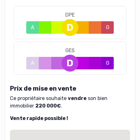
DPE
D
A
B
C
E
F
G
GES
D
A
B
C
E
F
G
Prix de mise en vente
Ce propriétaire souhaite
vendre
son bien
immobilier
220 000€
.
Vente rapide possible !