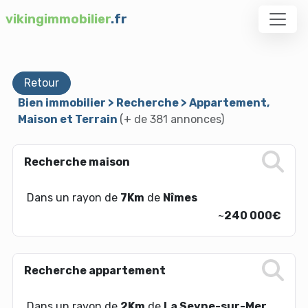
vikingimmobilier
.fr
Retour
Bien immobilier > Recherche > Appartement,
Maison et Terrain
(+ de 381 annonces)
Recherche maison
Dans un rayon de
7Km
de
Nîmes
~
240 000€
Recherche appartement
Dans un rayon de
2Km
de
La Seyne-sur-Mer