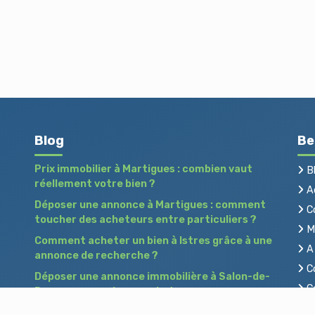
Blog
Be
Prix immobilier à Martigues : combien vaut
B
réellement votre bien ?
Ac
Déposer une annonce à Martigues : comment
C
toucher des acheteurs entre particuliers ?
Me
Comment acheter un bien à Istres grâce à une
A 
annonce de recherche ?
Co
Déposer une annonce immobilière à Salon-de-
Co
Provence : vendre ou acheter sans agence
Pr