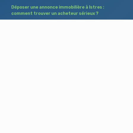
Déposer une annonce immobilière à Istres :
comment trouver un acheteur sérieux ?
Immobilier entre particuliers : le guide
complet pour acheter et vendre sans agence
Comment fixer le bon prix pour vendre son
bien à Salon-de-Provence ?
Besoin d'aide ?
Blog
Accueil
Contact
Mentions légales