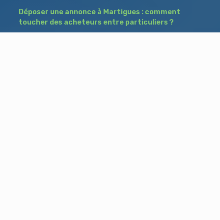
Déposer une annonce à Martigues : comment
toucher des acheteurs entre particuliers ?
Comment acheter un bien à Istres grâce à
une annonce de recherche ?
Déposer une annonce immobilière à Salon-
de-Provence : vendre ou acheter sans agence
Besoin d'aide ?
Blog
Accueil
Contact
Mentions légales