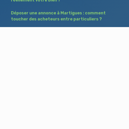
réellement votre bien ?
Déposer une annonce à Martigues : comment
toucher des acheteurs entre particuliers ?
Comment acheter un bien à Istres grâce à
une annonce de recherche ?
Déposer une annonce immobilière à Salon-
de-Provence : vendre ou acheter sans agence
Besoin d'aide ?
Blog
Accueil
Contact
Mentions légales