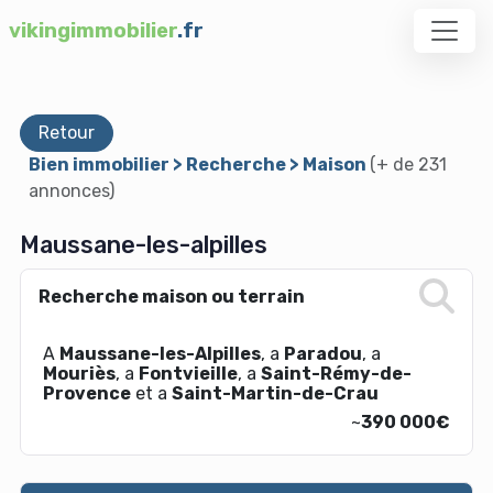
vikingimmobilier
.fr
Retour
Bien immobilier > Recherche > Maison
(+ de 231
annonces)
Maussane-les-alpilles
Recherche maison ou terrain
A
Maussane-les-Alpilles
, a
Paradou
, a
Mouriès
, a
Fontvieille
, a
Saint-Rémy-de-
Provence
et a
Saint-Martin-de-Crau
~
390 000€