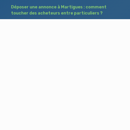
Déposer une annonce à Martigues : comment
toucher des acheteurs entre particuliers ?
Comment acheter un bien à Istres grâce à
une annonce de recherche ?
Déposer une annonce immobilière à Salon-
de-Provence : vendre ou acheter sans agence
Besoin d'aide ?
Blog
Accueil
Contact
Mentions légales