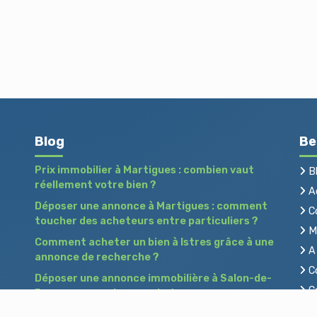
Blog
Be
Prix immobilier à Martigues : combien vaut
B
réellement votre bien ?
Ac
Déposer une annonce à Martigues : comment
C
toucher des acheteurs entre particuliers ?
Me
Comment acheter un bien à Istres grâce à une
A 
annonce de recherche ?
Co
Déposer une annonce immobilière à Salon-de-
Co
Provence : vendre ou acheter sans agence
Pr