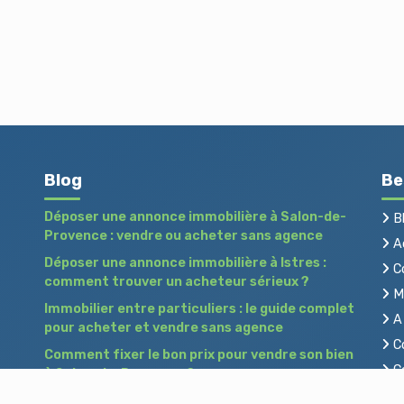
Blog
Be
Déposer une annonce immobilière à Salon-de-
B
Provence : vendre ou acheter sans agence
Ac
Déposer une annonce immobilière à Istres :
C
comment trouver un acheteur sérieux ?
Me
Immobilier entre particuliers : le guide complet
A 
pour acheter et vendre sans agence
Co
Comment fixer le bon prix pour vendre son bien
Co
à Salon-de-Provence ?
Pr