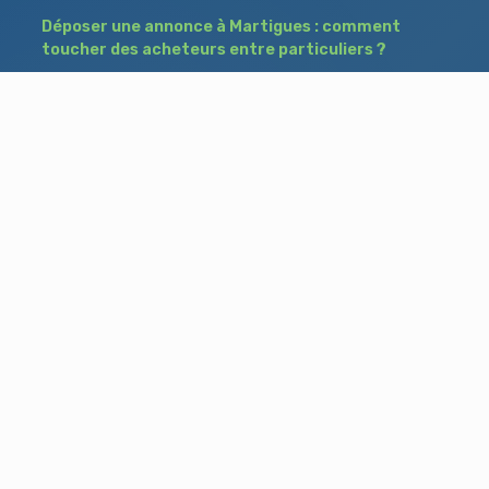
Déposer une annonce à Martigues : comment
toucher des acheteurs entre particuliers ?
Comment acheter un bien à Istres grâce à
une annonce de recherche ?
Déposer une annonce immobilière à Salon-
de-Provence : vendre ou acheter sans agence
Besoin d'aide ?
Blog
Accueil
Contact
Mentions légales