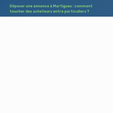
Déposer une annonce à Martigues : comment
toucher des acheteurs entre particuliers ?
Comment acheter un bien à Istres grâce à
une annonce de recherche ?
Déposer une annonce immobilière à Salon-
de-Provence : vendre ou acheter sans agence
Besoin d'aide ?
Blog
Accueil
Contact
Mentions légales