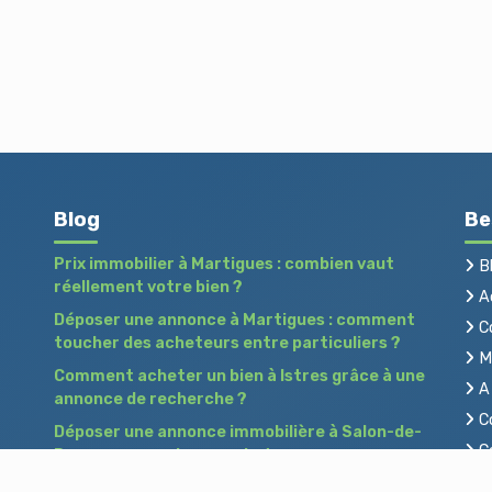
Blog
Be
Prix immobilier à Martigues : combien vaut
B
réellement votre bien ?
Ac
Déposer une annonce à Martigues : comment
C
toucher des acheteurs entre particuliers ?
Me
Comment acheter un bien à Istres grâce à une
A 
annonce de recherche ?
Co
Déposer une annonce immobilière à Salon-de-
Co
Provence : vendre ou acheter sans agence
Pr