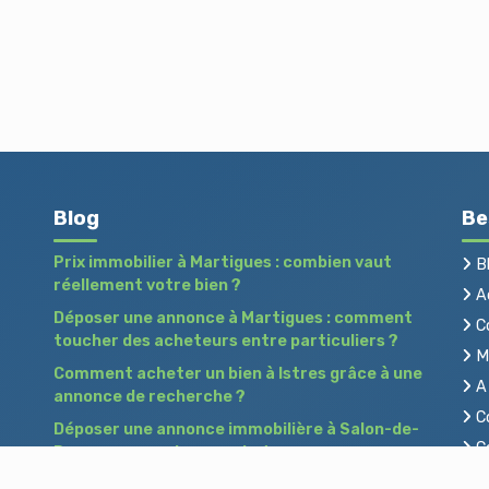
Blog
Be
Prix immobilier à Martigues : combien vaut
B
réellement votre bien ?
Ac
Déposer une annonce à Martigues : comment
C
toucher des acheteurs entre particuliers ?
Me
Comment acheter un bien à Istres grâce à une
A 
annonce de recherche ?
Co
Déposer une annonce immobilière à Salon-de-
Co
Provence : vendre ou acheter sans agence
Pr