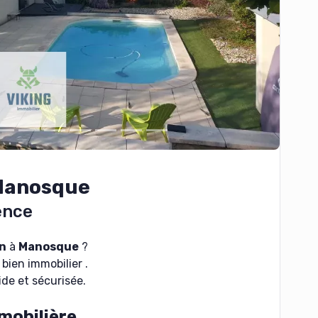
 Manosque
ence
n
à
Manosque
?
bien immobilier .
de et sécurisée.
mobilière