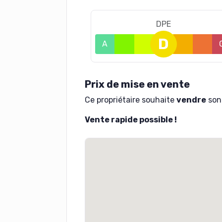
DPE
D
A
B
C
E
F
Prix de mise en vente
Ce propriétaire souhaite
vendre
son 
Vente rapide possible !