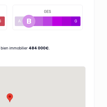
GES
B
G
A
C
D
E
F
G
bien immobilier
484 000€
.