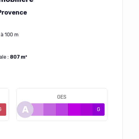
Provence
à 100 m
ale :
807 m²
GES
A
G
B
C
D
E
F
G