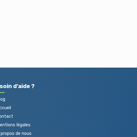
soin d'aide ?
log
cueil
ontact
ntions légales
propos de nous