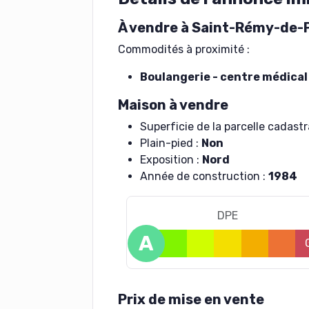
À vendre à Saint-Rémy-de-
Commodités à proximité :
Boulangerie - centre médical
Maison à vendre
Superficie de la parcelle cadastr
Plain-pied :
Non
Exposition :
Nord
Année de construction :
1984
DPE
A
B
C
D
E
F
Prix de mise en vente