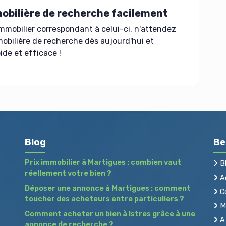
obilière de recherche facilement
mmobilier correspondant à celui-ci, n'attendez
obilière de recherche dès aujourd'hui et
ide et efficace !
Blog
Be
Prix immobilier à Martigues : combien vaut
B
réellement votre bien ?
Ac
Déposer une annonce à Martigues : comment
C
toucher des acheteurs entre particuliers ?
Me
Comment acheter un bien à Istres grâce à une
A 
annonce de recherche ?