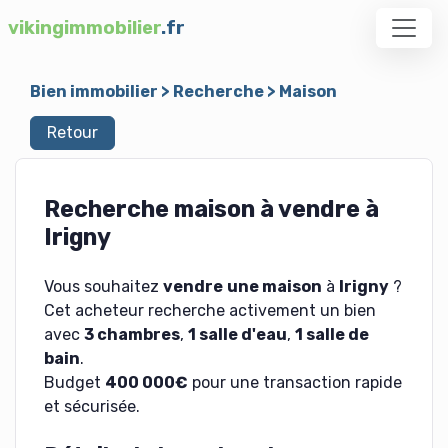
vikingimmobilier
.fr
Bien immobilier
>
Recherche
>
Maison
Retour
Recherche maison à vendre à
Irigny
Vous souhaitez
vendre
une maison
à
Irigny
?
Cet acheteur recherche activement un bien
avec
3 chambres
,
1 salle d'eau
,
1 salle de
bain
.
Budget
400 000€
pour une transaction rapide
et sécurisée.