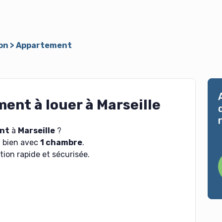
on
>
Appartement
nt à louer à Marseille
nt
à
Marseille
?
n bien avec
1 chambre
.
ion rapide et sécurisée.