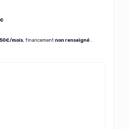
ec
50€/mois
, financement
non renseigné
.