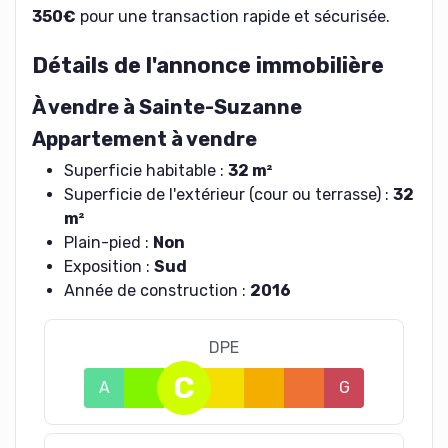
350€
pour une transaction rapide et sécurisée.
Détails de l'annonce immobilière
À vendre à Sainte-Suzanne
Appartement à vendre
Superficie habitable :
32 m²
Superficie de l'extérieur (cour ou terrasse) :
32
m²
Plain-pied :
Non
Exposition :
Sud
Année de construction :
2016
DPE
C
A
B
D
E
F
G