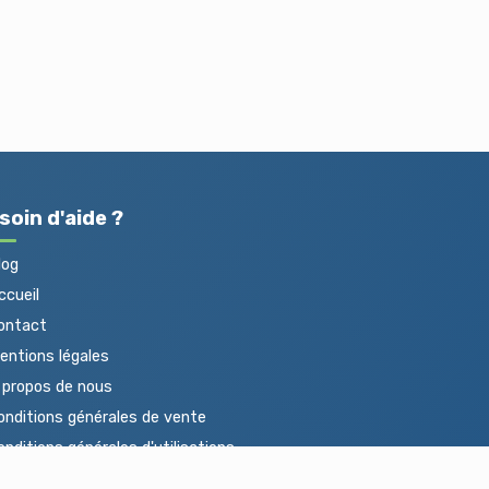
soin d'aide ?
log
cueil
ontact
ntions légales
propos de nous
nditions générales de vente
nditions générales d'utilisations
otections des données personnelles