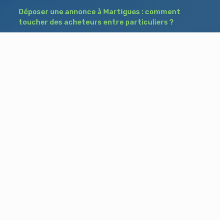
Déposer une annonce à Martigues : comment
toucher des acheteurs entre particuliers ?
Comment acheter un bien à Istres grâce à
une annonce de recherche ?
Déposer une annonce immobilière à Salon-
de-Provence : vendre ou acheter sans agence
Besoin d'aide ?
Blog
Accueil
Contact
Mentions légales