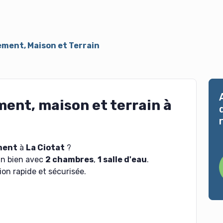
ment, Maison et Terrain
nt, maison et terrain à
ment
à
La Ciotat
?
un bien avec
2 chambres
,
1 salle d'eau
.
on rapide et sécurisée.