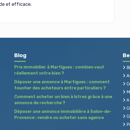
de et efficace.
Blog
Be
Prix immobilier à Martigues : combien vaut
B
réellement votre bien ?
Ac
Déposer une annonce à Martigues : comment
C
toucher des acheteurs entre particuliers ?
Me
Comment acheter un bien à Istres grâce à une
A 
annonce de recherche ?
Co
Déposer une annonce immobilière à Salon-de-
Co
Provence : vendre ou acheter sans agence
Pr