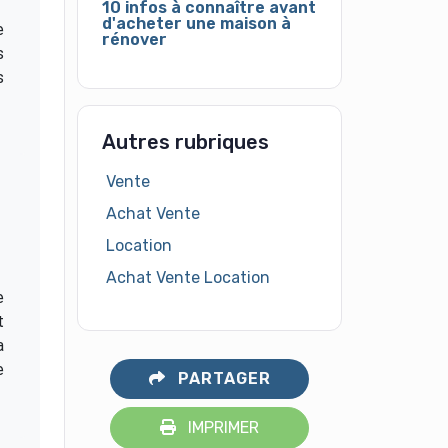
10 infos à connaître avant
d'acheter une maison à
e
rénover
s
s
Autres rubriques
Vente
Achat Vente
Location
Achat Vente Location
e
t
a
e
PARTAGER
IMPRIMER