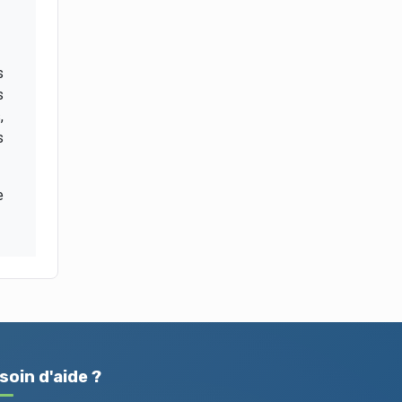
s
s
,
s
e
soin d'aide ?