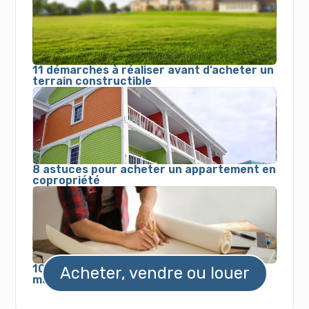
11 démarches à réaliser avant d’acheter un
terrain constructible
8 astuces pour acheter un appartement en
copropriété
10 infos à connaître avant d'acheter une
Acheter, vendre ou louer
maison à rénover