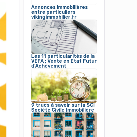
Annonces immobilières
entre particuliers
vikingimmobilier.fr
Les 11 particularités de la
VEFA : Vente en Etat Futur
d’Achèvement
9 trucs à savoir sur la SCI
Société Civile Immobilière