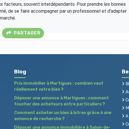
x facteurs, souvent interdépendants. Pour prendre les bonnes
formé, de se faire accompagner par un professionnel et d'adapter
 marché.
PARTAGER
Blog
Be
Prix immobilier à Martigues : combien vaut
B
réellement votre bien ?
Ac
Déposer une annonce à Martigues : comment
C
toucher des acheteurs entre particuliers ?
Me
Comment acheter un bien à Istres grâce à une
A 
annonce de recherche ?
Co
Déposer une annonce immobilière à Salon-de-