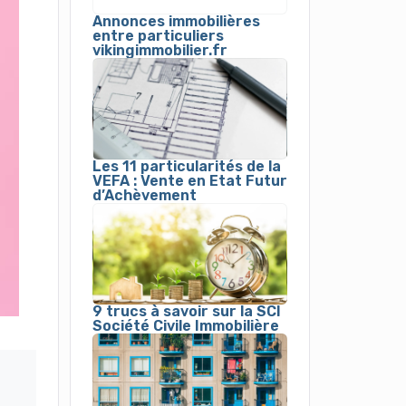
Annonces immobilières
entre particuliers
vikingimmobilier.fr
Les 11 particularités de la
VEFA : Vente en Etat Futur
d’Achèvement
9 trucs à savoir sur la SCI
Société Civile Immobilière