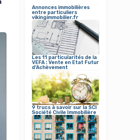
a
Annonces immobilières
entre particuliers
vikingimmobilier.fr
Les 11 particularités de la
VEFA : Vente en Etat Futur
d’Achèvement
9 trucs à savoir sur la SCI
Société Civile Immobilière