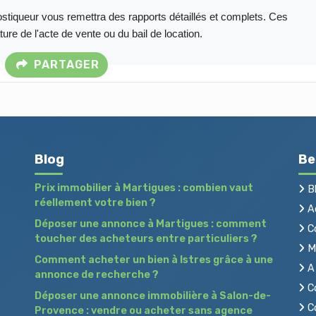
nostiqueur vous remettra des rapports détaillés et complets. Ces
re de l'acte de vente ou du bail de location.
PARTAGER
Blog
Be
Prix immobilier à Martigues : combien vaut
B
réellement votre bien ?
Ac
Déposer une annonce à Martigues : comment
C
toucher des acheteurs entre particuliers ?
Me
Comment acheter un bien à Istres grâce à une
A 
annonce de recherche ?
Co
Déposer une annonce immobilière à Salon-de-
Co
Provence : vendre ou acheter sans agence