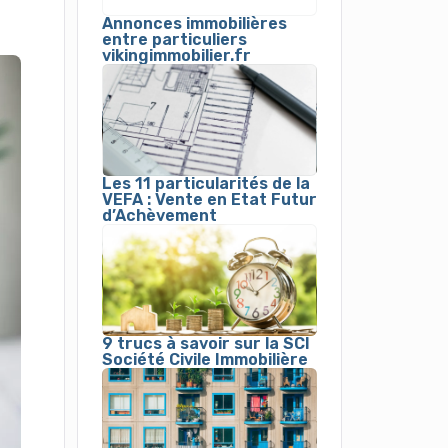
Annonces immobilières
entre particuliers
vikingimmobilier.fr
Les 11 particularités de la
VEFA : Vente en Etat Futur
d’Achèvement
9 trucs à savoir sur la SCI
Société Civile Immobilière