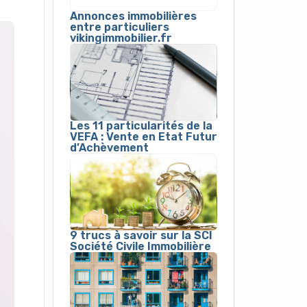
Annonces immobilières
entre particuliers
vikingimmobilier.fr
Les 11 particularités de la
VEFA : Vente en Etat Futur
d’Achèvement
9 trucs à savoir sur la SCI
Société Civile Immobilière