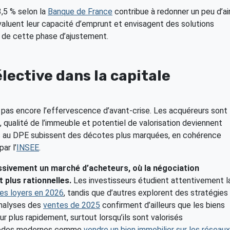
3,5 % selon la
Banque de France
contribue à redonner un peu d’ai
aluent leur capacité d’emprunt et envisagent des solutions
r de cette phase d’ajustement.
ective dans la capitale
 pas encore l’effervescence d’avant-crise. Les acquéreurs sont
 qualité de l’immeuble et potentiel de valorisation deviennent
s au DPE subissent des décotes plus marquées, en cohérence
ar l’
INSEE
.
essivement un marché d’acheteurs, où la négociation
 plus rationnelles.
Les investisseurs étudient attentivement l
es loyers en 2026
, tandis que d’autres explorent des stratégies
analyses des
ventes de 2025
confirment d’ailleurs que les biens
 plus rapidement, surtout lorsqu’ils sont valorisés
thodes modernes comme
vendre un bien immobilier sur les réseaux