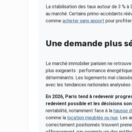
La stabilisation des taux autour de 3 % à 
au marché. Certains primo-accédants réév
comme
acheter sans apport
pour profite
Une demande plus sél
Le marché immobilier parisien ne retrouve
plus exigeants : performance énergétique,
déterminants. Les logements mal classé
avec les tendances nationales analysées p
En 2026, Paris tend à redevenir progr
redevient possible et les décisions sont
rentabilité, notamment face à la
hausse d
comme la
location meublée ou nue
. Les 
correctement positionnés trouvent preneur
efficacement, par exemple via des mé